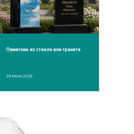
Памятник из стекла или гранита
Фото на ст
29 Июля 2026
гравировк
19 Июля 2026